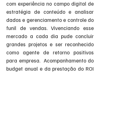
com experiência no campo digital de
estratégia de conteúdo e analisar
dados e gerenciamento e controle do
funil de vendas. Vivenciando esse
mercado a cada dia pude concluir
grandes projetos e ser reconhecido
como agente de retorno positivos
para empresa. Acompanhamento do
budget anual e da prestação do ROI
(retorno de investimento).
- Planejamento estratégico de
campanhas divulgadas em
ferramentas de midía paga, ações
orgânicas, de posicionamento da
marca, ações de marketing, mídias
On e Offline.